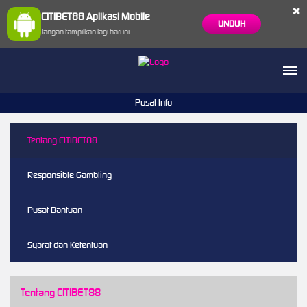
×
CITIBET88 Aplikasi Mobile
UNDUH
Jangan tampilkan lagi hari ini
Pusat Info
Tentang CITIBET88
Responsible Gambling
Pusat Bantuan
Syarat dan Ketentuan
Tentang CITIBET88