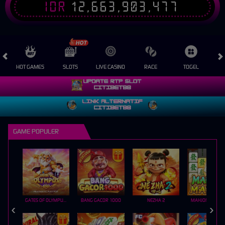
IDR
12,663,903,477
HOT GAMES
SLOTS
LIVE CASINO
RACE
TOGEL
OL
GAME POPULER
GATES OF OLYMPUS POP
BANG GACOR 1000
NEZHA 2
MAHJONG MAX