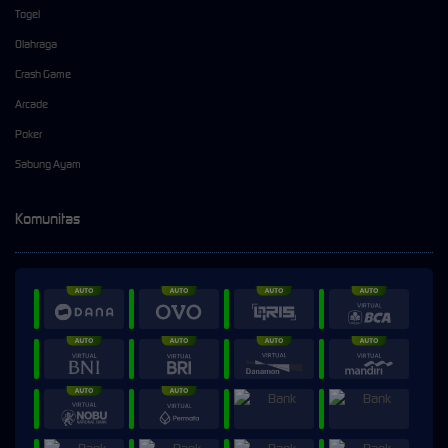
Togel
Olahraga
Crash Game
Arcade
Poker
Sabung Ayam
Komunitas