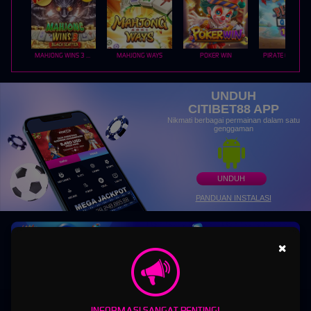
MAHJONG WINS 3 – BLACK SCATTER
MAHJONG WAYS
POKER WIN
PIRATE QUEST 1
UNDUH
CITIBET88 APP
Nikmati berbagai permainan dalam satu
genggaman
UNDUH
PANDUAN INSTALASI
×
INFORMASI SANGAT PENTING!