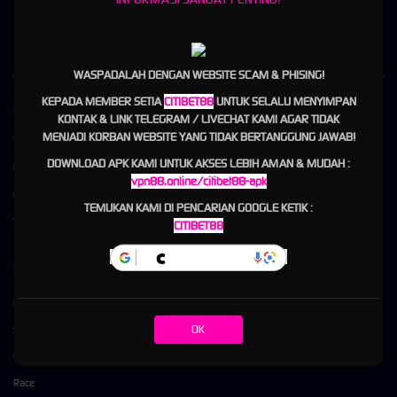
CITIBET88: Situs Link Slot Gacor Jamin Gampang Menang
Maxwin Hari ini
WASPADALAH DENGAN WEBSITE SCAM & PHISING!
KEPADA MEMBER SETIA
CITIBET88
UNTUK SELALU MENYIMPAN
Kebijaksanaan
Platform
KONTAK & LINK TELEGRAM / LIVECHAT KAMI AGAR TIDAK
MENJADI KORBAN WEBSITE YANG TIDAK BERTANGGUNG JAWAB!
Tentang CITIBET88
Promosi
DOWNLOAD APK KAMI UNTUK AKSES LEBIH AMAN & MUDAH :
Responsible Gambling
Loyalty
vpn88.online/citibet88-apk
Pusat Bantuan
Referral
TEMUKAN KAMI DI PENCARIAN GOOGLE KETIK :
Syarat dan Ketentuan
CITIBET88
Kategori
Dukungan
Hot Games
citibet88
OK
Slots
Agencitibet88
Live Casino
Race