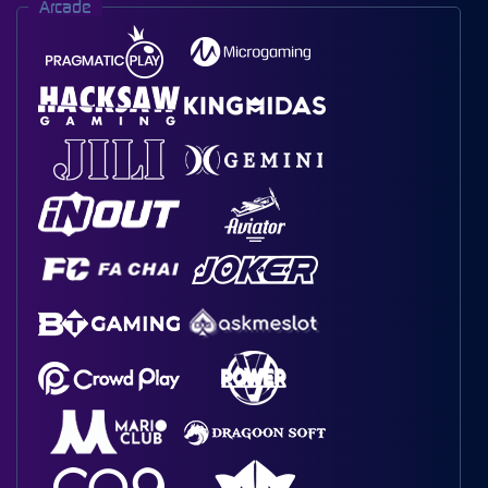
Arcade