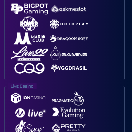
Live Casino