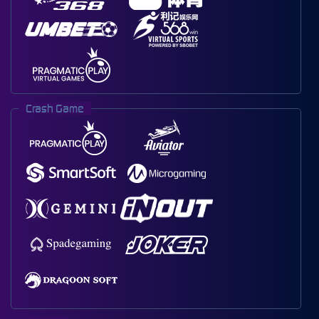
Crash Game