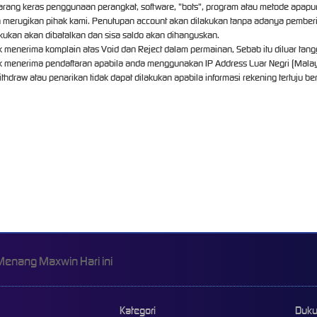
rang keras penggunaan perangkat, software, "bots", program atau metode apapun
 merugikan pihak kami. Penutupan account akan dilakukan tanpa adanya pember
kukan akan dibatalkan dan sisa saldo akan dihanguskan.
k menerima komplain atas Void dan Reject dalam permainan, Sebab itu diluar tan
k menerima pendaftaran apabila anda menggunakan IP Address Luar Negri (Malay
thdraw atau penarikan tidak dapat dilakukan apabila informasi rekening tertuju be
Menang Maxwin Hari ini
Kategori
Duk