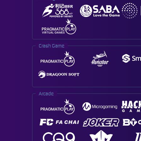
Crash Game
Arcade