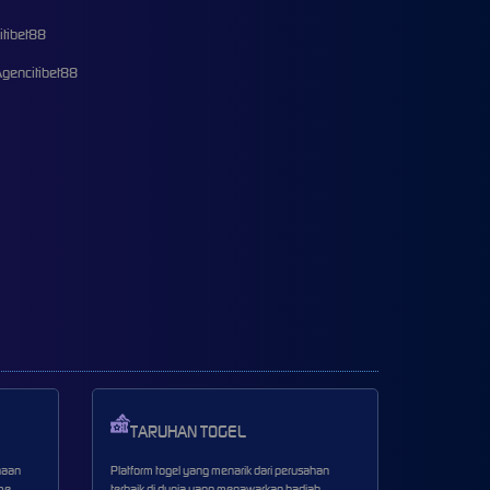
itibet88
gencitibet88
TARUHAN TOGEL
haan
Platform togel yang menarik dari perusahan
ame
terbaik di dunia yang menawarkan hadiah