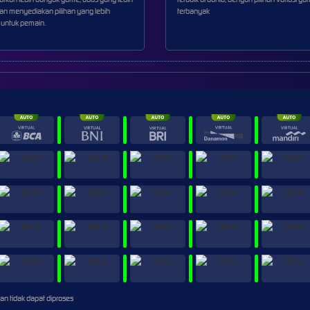
 dan menyediakan pilihan yang lebih
terbanyak
untuk pemain.
an tidak dapat diproses