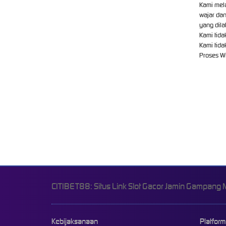
Kami mela
wajar dan
yang dila
Kami tida
Kami tida
Proses Wi
CITIBET88: Situs Link Slot Gacor Jamin Gampang 
Kebijaksanaan
Platform