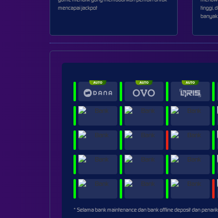
mencapai jackpot
tinggi,
banyak 
* Selama bank maintenance dan bank offline deposit dan penarik