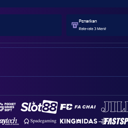
Penarikan
Rata-rata 3 Menit