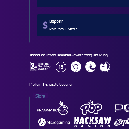
Deposit
Rata-rata 1 Menit
Tanggung Jawab Bermain
Browser Yang Didukung
Platform Penyedia Layanan
Slots