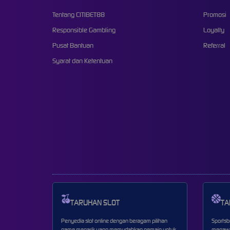
Tentang CITIBET88
Promosi
Responsible Gambling
Loyalty
Pusat Bantuan
Referral
Syarat dan Ketentuan
TARUHAN SLOT
TA
Penyedia slot online dengan beragam pilihan
Sportsb
game menarik yang memudahkan pemain untuk
menawar