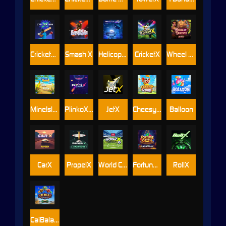
CricketerX
Smash X
HelicopterX
CricketX
Wheel Of Destiny
MineIsland
PlinkoXClassic
JetX
Cheesy Road
Balloon
CarX
PropelX
World Champion X
Fortune Catch
RollX
CaiBalaoCappadocia