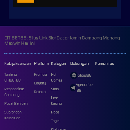
CITIBET88: Situs Link Slot Gacor Jamin Gampang Menang
Maxwin Hari ini
Kebijaksanaan
Platform
Kategori
Dukungan
Komunitas
Tentang
Promosi
Hot
citibet88
CITIBET88
Games
Loyalty
Agencitibe
Responsible
Slots
t88
Referral
Gambling
Live
Pusat Bantuan
Casino
Syarat dan
Race
Ketentuan
Togel
Olahraga