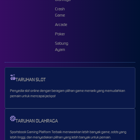
Crash
Game
Arcade
Poker
Sabung
Ayam
TARUHAN SLOT
Penyedia slot online dengan beragam pilihan game menarik yang memudahkan
pemain untuk mencapai jackpot
TARUHAN OLAHRAGA
Sportsbook Gaming Platform Terbaik menawarkan lebih banyak game, odds yang
lebih tinggi, dan menyediakan pilihan yang lebih banyak untuk pemain.