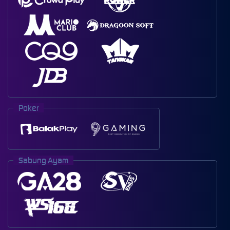
Poker
Sabung Ayam