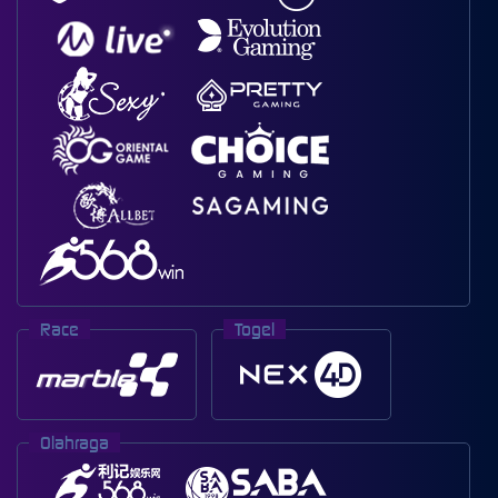
Race
Togel
Olahraga