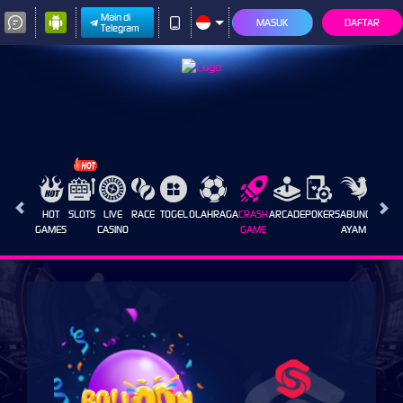
Main di
MASUK
DAFTAR
Telegram
HOT
SLOTS
LIVE
RACE
TOGEL
OLAHRAGA
CRASH
ARCADE
POKER
SABUNG
PROMO
GAMES
CASINO
GAME
AYAM