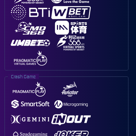
Crash Game