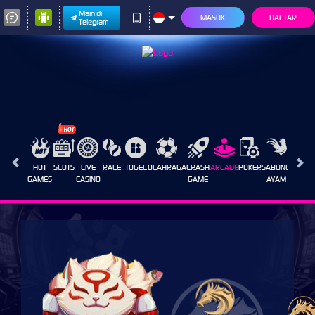
Main di
MASUK
DAFTAR
Telegram
HOT
SLOTS
LIVE
RACE
TOGEL
OLAHRAGA
CRASH
ARCADE
POKER
SABUNG
PROMO
GAMES
CASINO
GAME
AYAM