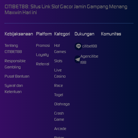
CITIBET88: Situs Link Slot Gacor Jamin Gampang Menang
Maxwin Hari ini
Kebijaksanaan
Platform
Kategori
Dukungan
Komunitas
Tentang
Promosi
Hot
citibet88
CITIBET88
Games
Loyalty
Agencitibe
Responsible
Slots
t88
Referral
Gambling
Live
Pusat Bantuan
Casino
Syarat dan
Race
Ketentuan
Togel
Olahraga
Crash
Game
Arcade
Poker