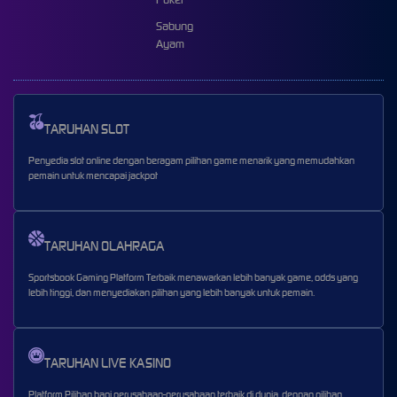
Sabung
Ayam
TARUHAN SLOT
Penyedia slot online dengan beragam pilihan game menarik yang memudahkan
pemain untuk mencapai jackpot
TARUHAN OLAHRAGA
Sportsbook Gaming Platform Terbaik menawarkan lebih banyak game, odds yang
lebih tinggi, dan menyediakan pilihan yang lebih banyak untuk pemain.
TARUHAN LIVE KASINO
Platform Pilihan bagi perusahaan-perusahaan terbaik di dunia, dengan pilihan