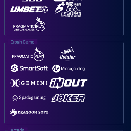
Crash Game
Arcade