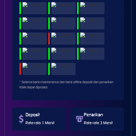
* Selama bank maintenance dan bank offline deposit dan penarikan
tidak dapat diproses
Deposit
Penarikan
Rata-rata 1 Menit
Rata-rata 3 Menit