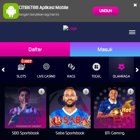
×
CITIBET88 Aplikasi Mobile
UNDUH
Jangan tampilkan lagi hari ini
Daftar
Masuk
MES
SLOTS
LIVE CASINO
RACE
TOGEL
OLAHRAGA
C
i
i
i
SBO Sportsbook
Saba Sportsbook
BTi Gaming