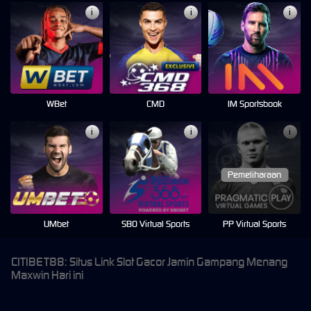
i
i
i
WBet
CMD
IM Sportsbook
i
i
i
UMbet
SBO Virtual Sports
PP Virtual Sports
CITIBET88: Situs Link Slot Gacor Jamin Gampang Menang
Maxwin Hari ini