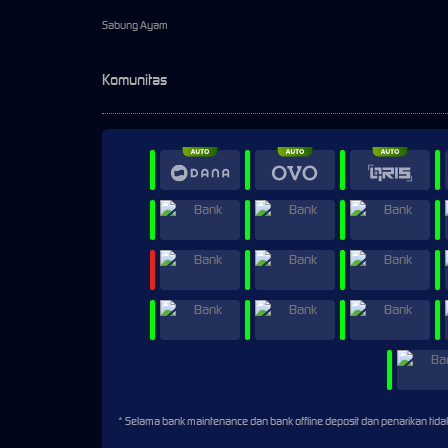
Sabung Ayam
Komunitas
* Selama bank maintenance dan bank offline deposit dan penarikan tida