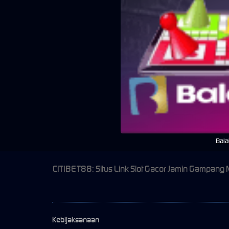
Bala
CITIBET88: Situs Link Slot Gacor Jamin Gampang 
Kebijaksanaan