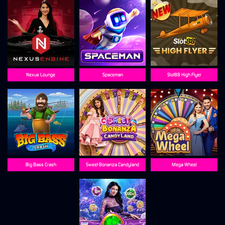
Nexus Lounge
Spaceman
Slot88 High Flyer
Big Bass Crash
Sweet Bonanza Candyland
Mega Wheel