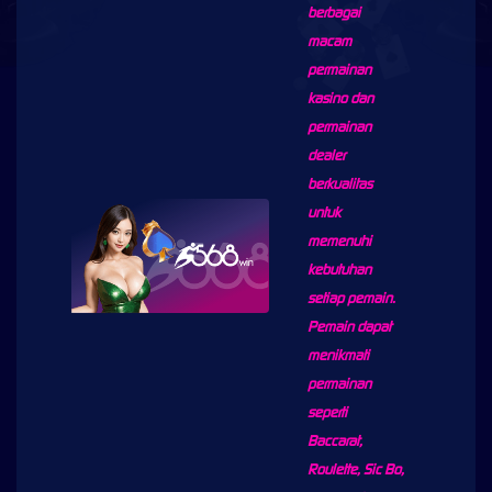
berbagai
macam
permainan
kasino dan
permainan
dealer
berkualitas
untuk
memenuhi
kebutuhan
setiap pemain.
Pemain dapat
menikmati
permainan
seperti
Baccarat,
Roulette, Sic Bo,