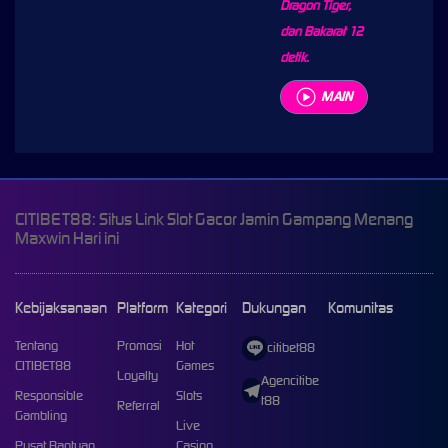
Dragon Tiger,
dan Bakarat 12
detik.
MAIN
CITIBET88: Situs Link Slot Gacor Jamin Gampang Menang
Maxwin Hari ini
Kebijaksanaan
Platform
Kategori
Dukungan
Komunitas
Tentang
Promosi
Hot
citibet88
CITIBET88
Games
Loyalty
Agencitibe
Responsible
Slots
t88
Referral
Gambling
Live
Pusat Bantuan
Casino