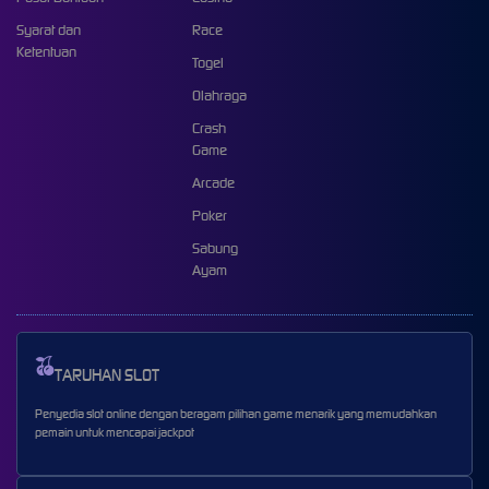
Syarat dan
Race
Ketentuan
Togel
Olahraga
Crash
Game
Arcade
Poker
Sabung
Ayam
TARUHAN SLOT
Penyedia slot online dengan beragam pilihan game menarik yang memudahkan
pemain untuk mencapai jackpot