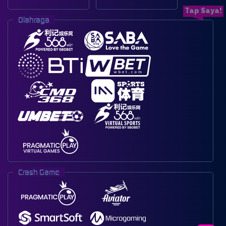
Tap Saya!
Olahraga
Crash Game