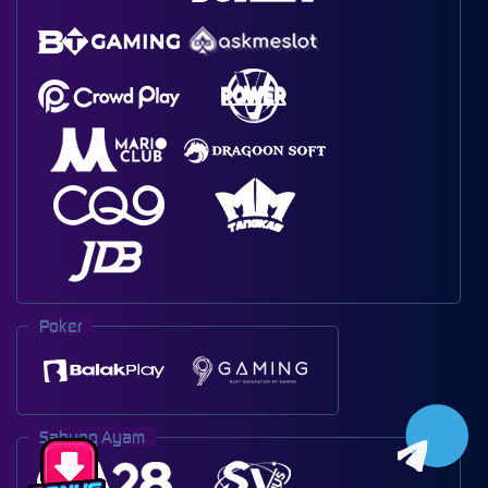
Poker
Sabung Ayam