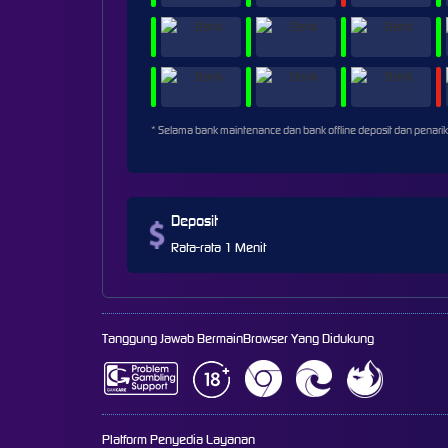
* Selama bank maintenance dan bank offline deposit dan penarik
Deposit
Rata-rata 1 Menit
Tanggung Jawab Bermain
Browser Yang Didukung
Platform Penyedia Layanan