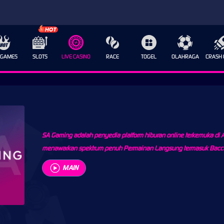
 GAMES
SLOTS
LIVE CASINO
RACE
TOGEL
OLAHRAGA
CRASH
SA Gaming adalah penyedia platform hiburan online terkemuka di A
menawarkan spektrum penuh Permainan Langsung termasuk Baccar
MAIN