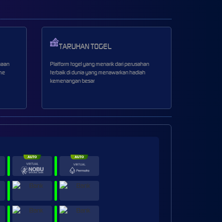
TARUHAN TOGEL
haan
Platform togel yang menarik dari perusahan
ame
terbaik di dunia yang menawarkan hadiah
kemenangan besar