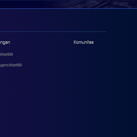
ungan
Komunitas
itibet88
gencitibet88