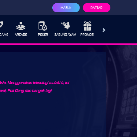
MASUK
DAFTAR
 GAME
ARCADE
POKER
SABUNG AYAM
PROMOSI
sia. Menggunakan teknologi mutakhir, ini
at, Pok Deng dan banyak lagi.