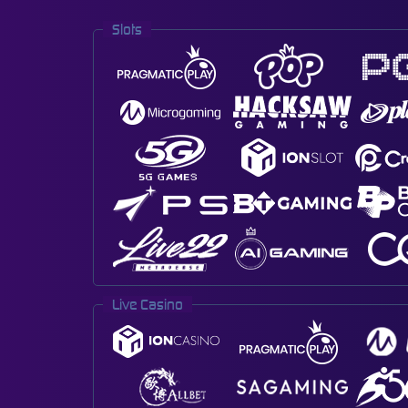
Slots
Live Casino