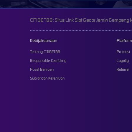
CITIBET88: Situs Link Slot Gacor Jamin Gampang 
Kebijaksanaan
Platform
Tentang CITIBET88
Promosi
Responsible Gambling
Loyalty
Pusat Bantuan
Referral
Syarat dan Ketentuan