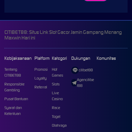
CITIBET88: Situs Link Slot Gacor Jamin Gampang Menang
Maxwin Hari ini
Kebijaksanaan
Platform
Kategori
Dukungan
Komunitas
Tentang
Promosi
Hot
citibet88
CITIBET88
Games
Loyalty
Agencitibe
Responsible
Slots
t88
Referral
Gambling
Live
Pusat Bantuan
Casino
Syarat dan
Race
Ketentuan
Togel
Olahraga