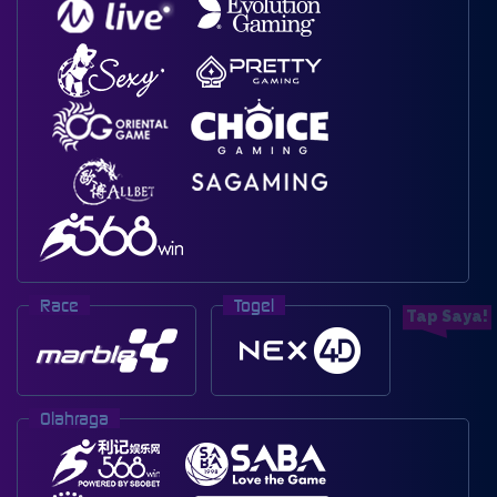
Race
Togel
Tap Saya!
Olahraga