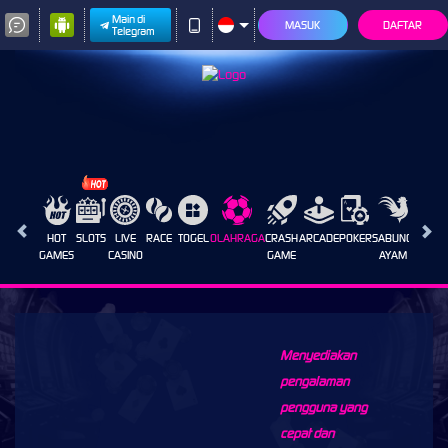
Main di
MASUK
DAFTAR
Telegram
HOT
SLOTS
LIVE
RACE
TOGEL
OLAHRAGA
CRASH
ARCADE
POKER
SABUNG
PROMO
GAMES
CASINO
GAME
AYAM
Menyediakan
pengalaman
pengguna yang
cepat dan