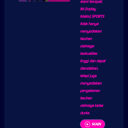
resmi tercepat,
IM (Inplay
Matrix) SPORTS
tidak hanya
menyediakan
taruhan
olahraga
berkualitas
tinggi dan dapat
diandalkan,
tetapi juga
menyediakan
pengalaman
taruhan
olahraga kelas
dunia.
MAIN