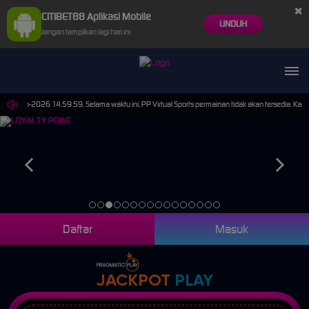
×
CITIBET88 Aplikasi Mobile
UNDUH
Jangan tampilkan lagi hari ini
 30-Sep-2026 14.59.59. Selama waktu ini, PP Virtual Sports permainan tidak akan tersedia. Ka
Daftar
Masuk
JACKPOT
PLAY