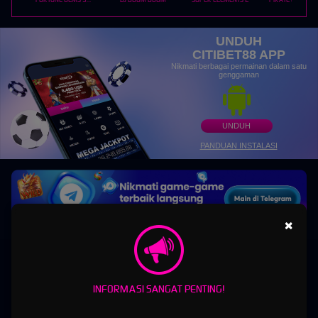
UNDUH
CITIBET88 APP
Nikmati berbagai permainan dalam satu
genggaman
UNDUH
PANDUAN INSTALASI
×
CITIBET88: Situs Link Slot Gacor Jamin Gampang Menang
Maxwin Hari ini
INFORMASI SANGAT PENTING!