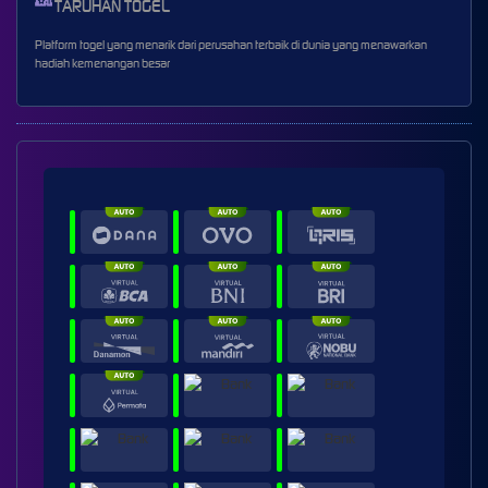
TARUHAN TOGEL
Platform togel yang menarik dari perusahan terbaik di dunia yang menawarkan
hadiah kemenangan besar