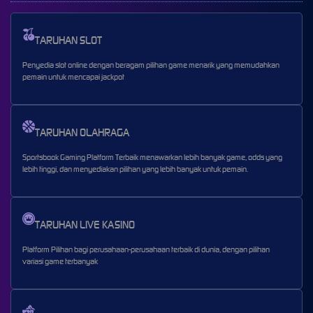
TARUHAN SLOT
Penyedia slot online dengan beragam pilihan game menarik yang memudahkan
pemain untuk mencapai jackpot
TARUHAN OLAHRAGA
Sportsbook Gaming Platform Terbaik menawarkan lebih banyak game, odds yang
lebih tinggi, dan menyediakan pilihan yang lebih banyak untuk pemain.
TARUHAN LIVE KASINO
Platform Pilihan bagi perusahaan-perusahaan terbaik di dunia, dengan pilihan
variasi game terbanyak