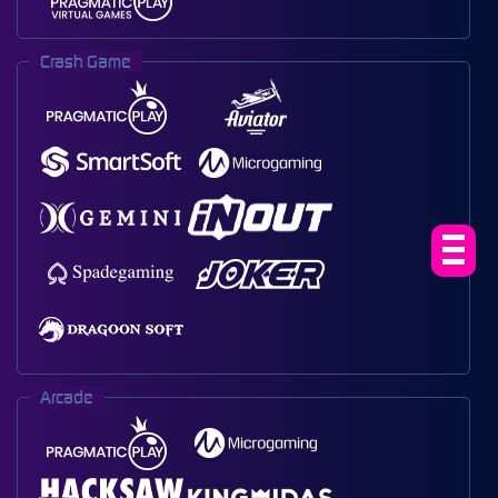
Crash Game
Arcade