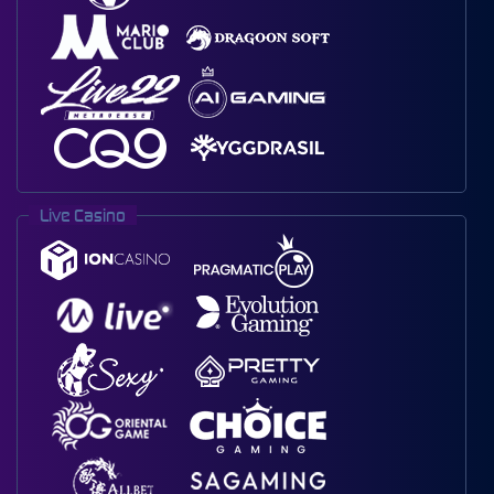
Live Casino