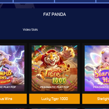
FAT PANDA
Video Slots
us Wins
Lucky Tiger 1000
Starligh