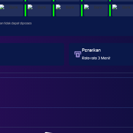
an tidak dapat diproses
Penarikan
Rata-rata 3 Menit