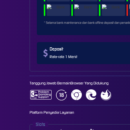
* Selama bank maintenance dan bank offline deposit dan penarik
Deposit
Rata-rata 1 Menit
Tanggung Jawab Bermain
Browser Yang Didukung
Platform Penyedia Layanan
Slots