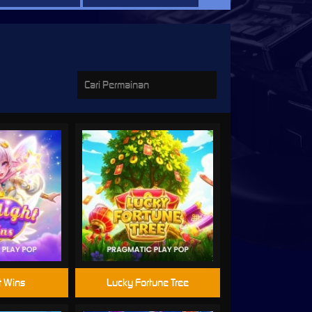
IDR
9,954,600.00
Starlight Princess™ 1000
bol****9
IDR
8,427,600.00
Gates of Olympus 1000
lo****9
IDR
5,588,040.00
Sweet Bonanza 1000
d****t
IDR
5,041,000.00
Starlight Princess™ 1000
d****t
IDR
4,048,800.00
Starlight Princess™ 1000
d****t
IDR
3,586,800.00
Starlight Princess™ 1000
t Wins
Lucky Fortune Tree
a***l
IDR
3,445,800.00