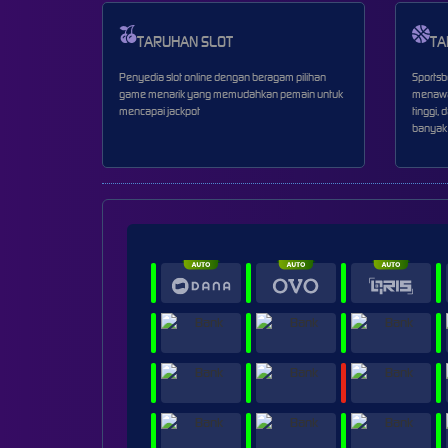
TARUHAN SLOT
TA
Penyedia slot online dengan beragam pilihan
Sportsb
game menarik yang memudahkan pemain untuk
menawar
mencapai jackpot
tinggi,
banyak 