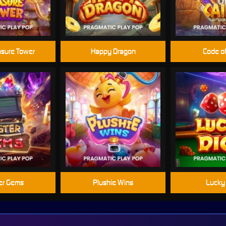
asure Tower
Happy Dragon
Code of
er Gems
Plushie Wins
Lucky