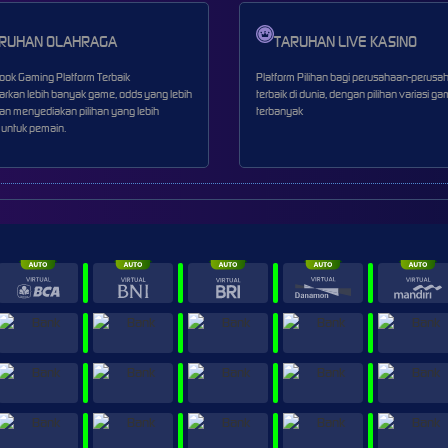
RUHAN OLAHRAGA
TARUHAN LIVE KASINO
ook Gaming Platform Terbaik
Platform Pilihan bagi perusahaan-perusa
kan lebih banyak game, odds yang lebih
terbaik di dunia, dengan pilihan variasi g
 dan menyediakan pilihan yang lebih
terbanyak
untuk pemain.